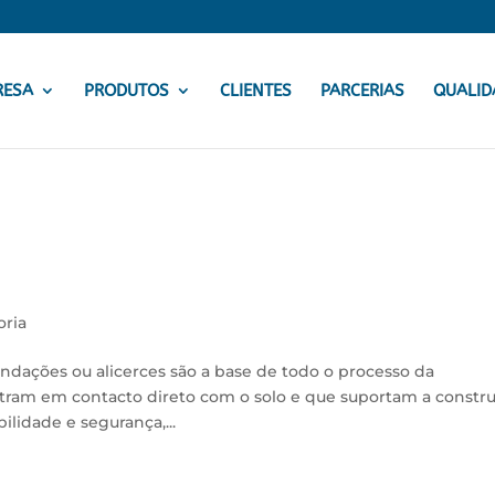
RESA
PRODUTOS
CLIENTES
PARCERIAS
QUALID
oria
undações ou alicerces são a base de todo o processo da
ntram em contacto direto com o solo e que suportam a constr
lidade e segurança,...